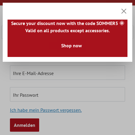
nhalt springen
0
Warenk
Secure your discount now with the code SOMMER5 🌞
Valid on all products except accessories.
Shop now
Ich bin bereits Kunde
Einloggen mit E-Mail-Adresse und Passwort
Ihre E-Mail-Adresse
Ihr Passwort
Ich habe mein Passwort vergessen.
Anmelden