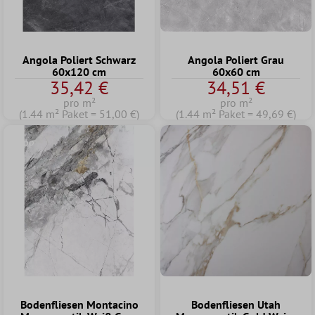
Angola Poliert Schwarz
Angola Poliert Grau
60x120 cm
60x60 cm
35,42 €
34,51 €
pro m²
pro m²
(1.44 m² Paket = 51,00 €)
(1.44 m² Paket = 49,69 €)
Tipp
Bodenfliesen Montacino
Bodenfliesen Utah