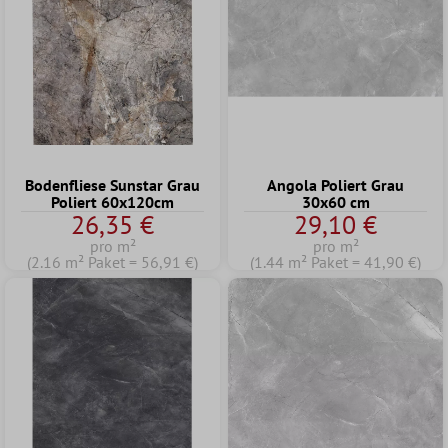
Bodenfliese Sunstar Grau
Angola Poliert Grau
Poliert 60x120cm
30x60 cm
26,35 €
29,10 €
pro m²
pro m²
(2.16 m² Paket = 56,91 €)
(1.44 m² Paket = 41,90 €)