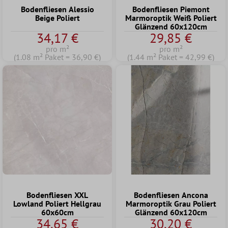
Bodenfliesen Alessio
Bodenfliesen Piemont
Beige Poliert
Marmoroptik Weiß Poliert
Glänzend 60x120cm
34,17 €
29,85 €
pro m²
pro m²
(1.08 m² Paket = 36,90 €)
(1.44 m² Paket = 42,99 €)
Bodenfliesen XXL
Bodenfliesen Ancona
Lowland Poliert Hellgrau
Marmoroptik Grau Poliert
60x60cm
Glänzend 60x120cm
34,65 €
30,20 €