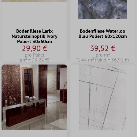
Bodenfliese Larix
Bodenfliese Waterloo
Natursteinoptik Ivory
Blau Poliert 60x120cm
Poliert 30x60cm
29,90 €
39,52 €
pro Paket
pro m²
(m² = 33,22 €)
(1.44 m² Paket = 56,91 €)