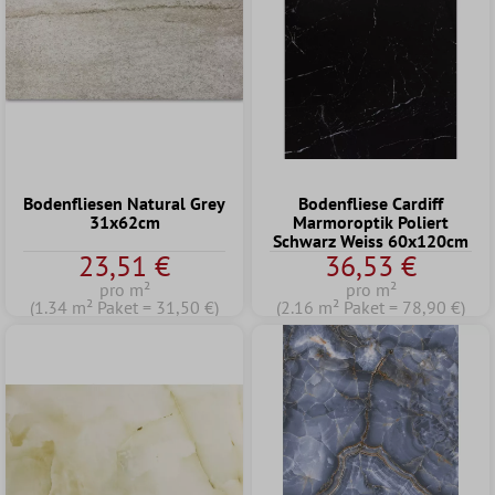
Bodenfliesen Natural Grey
Bodenfliese Cardiff
31x62cm
Marmoroptik Poliert
Schwarz Weiss 60x120cm
23,51 €
36,53 €
pro m²
pro m²
(1.34 m² Paket = 31,50 €)
(2.16 m² Paket = 78,90 €)