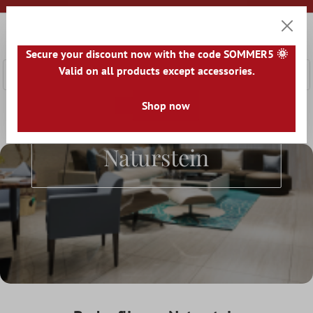
nhalt springen
0
Warenk
Secure your discount now with the code SOMMER5 🌞
Valid on all products except accessories.
Shop now
Home
Bodenfliesen
Optik
Bodenfliesen Naturstein
Bodenfliesen
Naturstein