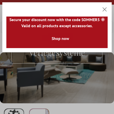
nhalt springen
0
Warenk
Secure your discount now with the code SOMMER5 🌞
Valid on all products except accessories.
Shop now
Home
Zubehör
Verlegesysteme
Verlegesysteme