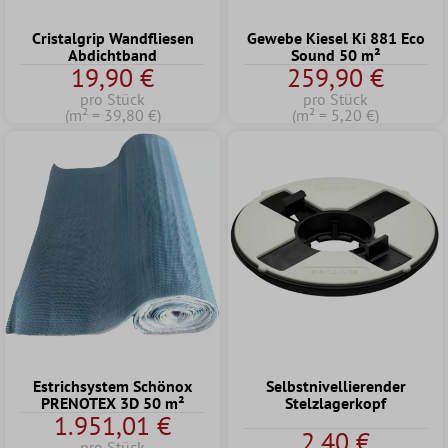
Cristalgrip Wandfliesen
Gewebe Kiesel Ki 881 Eco
Abdichtband
Sound 50 m²
19,90 €
259,90 €
pro Stück
pro Stück
(m² = 39,80 €)
(m² = 5,20 €)
Estrichsystem Schönox
Selbstnivellierender
PRENOTEX 3D 50 m²
Stelzlagerkopf
1.951,01 €
2,40 €
pro Stück