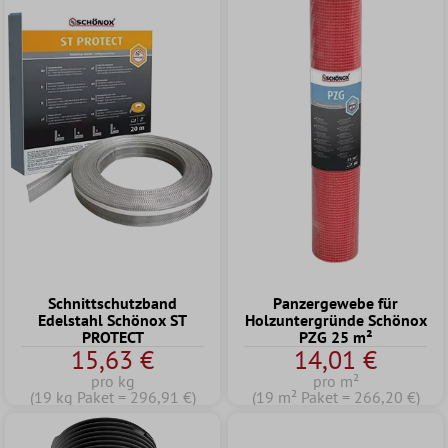
Schnittschutzband
Panzergewebe für
Edelstahl Schönox ST
Holzuntergründe Schönox
PROTECT
PZG 25 m²
15,63 €
14,01 €
pro kg
pro m²
(19 kg Paket = 296,91 €)
(19 m² Paket = 266,20 €)