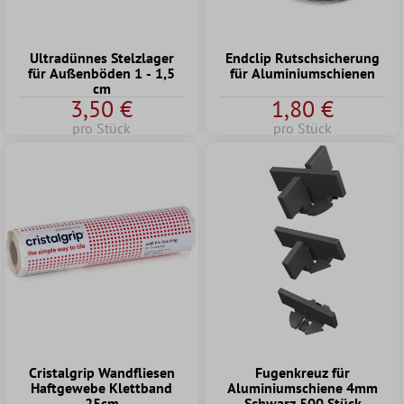
Ultradünnes Stelzlager
Endclip Rutschsicherung
für Außenböden 1 - 1,5
für Aluminiumschienen
cm
3,50 €
1,80 €
pro Stück
pro Stück
Cristalgrip Wandfliesen
Fugenkreuz für
Haftgewebe Klettband
Aluminiumschiene 4mm
25cm
Schwarz 500 Stück