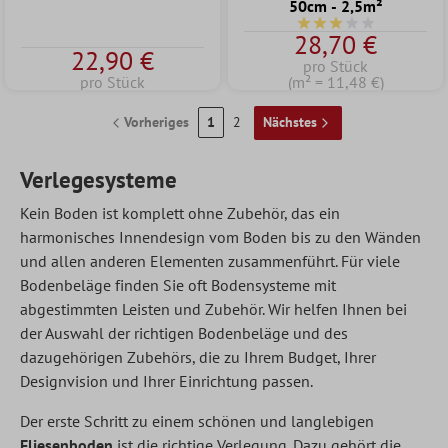
50cm - 2,5m²
Durchschnittliche Bew
28,70 €
22,90 €
pro Stück
pro Stück
(m² = 11,48 €)
Vorheriges
1
2
Nächstes
Verlegesysteme
Kein Boden ist komplett ohne Zubehör, das ein
harmonisches Innendesign vom Boden bis zu den Wänden
und allen anderen Elementen zusammenführt. Für viele
Bodenbeläge finden Sie oft Bodensysteme mit
abgestimmten Leisten und Zubehör. Wir helfen Ihnen bei
der Auswahl der richtigen Bodenbeläge und des
dazugehörigen Zubehörs, die zu Ihrem Budget, Ihrer
Designvision und Ihrer Einrichtung passen.
Der erste Schritt zu einem schönen und langlebigen
Fliesenboden
ist die richtige Verlegung. Dazu gehört die