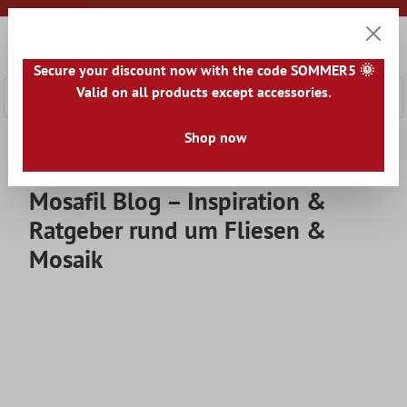
nhalt springen
0
Warenk
Secure your discount now with the code SOMMER5 🌞
Valid on all products except accessories.
Shop now
Home
Blog
Mosafil Blog – Inspiration &
Ratgeber rund um Fliesen &
Mosaik