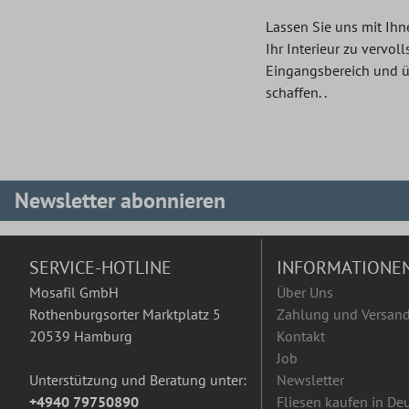
Lassen Sie uns mit Ihn
Ihr Interieur zu vervo
Eingangsbereich und ü
schaffen. .
Newsletter abonnieren
SERVICE-HOTLINE
INFORMATIONE
Mosafil GmbH
Über Uns
Rothenburgsorter Marktplatz 5
Zahlung und Versan
20539 Hamburg
Kontakt
Job
Unterstützung und Beratung unter:
Newsletter
+4940 79750890
Fliesen kaufen in De