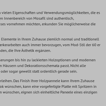
n vielen Eigenschaften und Verwendungsmöglichkeiten, die es
den Innenbereich von Mosafil sind authentisch,
uses vornehmen möchten, erkunden Sie möglicherweise die
e Elemente in Ihrem Zuhause ziemlich normal und traditionell
mwerkerarbeiten auch immer bevorzugen, vom Mod-Stil der 60 er
en, die Ihre Ästhetik ergänzen.
aserungen bis hin zu lackierten Holzoptionen und modernen
nen Häusern und Dekorationsschemata passt. Nicht alle
oder sogar gewellt statt ordentlich gerade sein.
rleihen. Das Finish Ihrer Holzpannele kann Ihrem Zuhause
ok wünschen, kann eine vorgefertigte Platte mit Spritzern in
n wünschen, eignen sich einheitliche Paneele eines einzigen