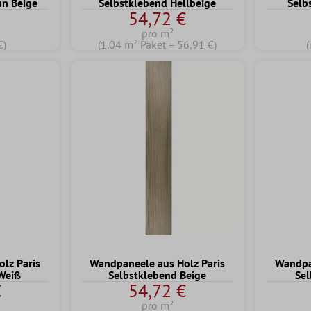
un Beige
Selbstklebend Hellbeige
Selb
54,72 €
pro m²
€)
(1.04 m² Paket = 56,91 €)
(
lz Paris
Wandpaneele aus Holz Paris
Wandpa
Weiß
Selbstklebend Beige
Sel
€
54,72 €
pro m²