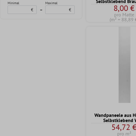
Selbstklebend Bra
Minimal
Maximal
8,00 €
€
–
€
pro Matte
(m² = 88,89 
Wandpaneele aus Ho
Selbstklebend 
54,72 
pro m²