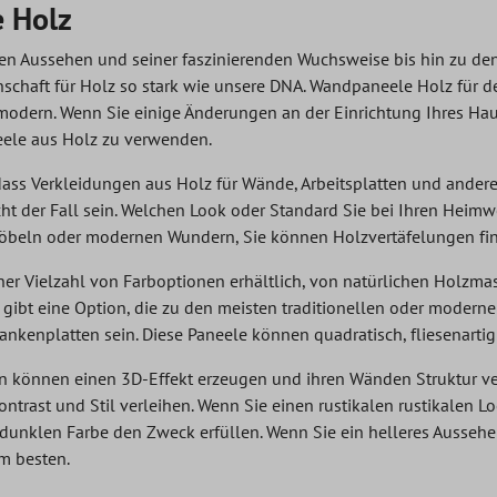
 Holz
gen Aussehen und seiner faszinierenden Wuchsweise bis hin zu de
denschaft für Holz so stark wie unsere DNA. Wandpaneele Holz für 
odern. Wenn Sie einige Änderungen an der Einrichtung Ihres Ha
ele aus Holz zu verwenden.
 dass Verkleidungen aus Holz für Wände, Arbeitsplatten und ander
cht der Fall sein. Welchen Look oder Standard Sie bei Ihren Hei
Möbeln oder modernen Wundern, Sie können Holzvertäfelungen find
ner Vielzahl von Farboptionen erhältlich, von natürlichen Holzm
s gibt eine Option, die zu den meisten traditionellen oder moder
nkenplatten sein. Diese Paneele können quadratisch, fliesenartig 
n können einen 3D-Effekt erzeugen und ihren Wänden Struktur ve
trast und Stil verleihen. Wenn Sie einen rustikalen rustikalen Lo
 dunklen Farbe den Zweck erfüllen. Wenn Sie ein helleres Aussehe
m besten.