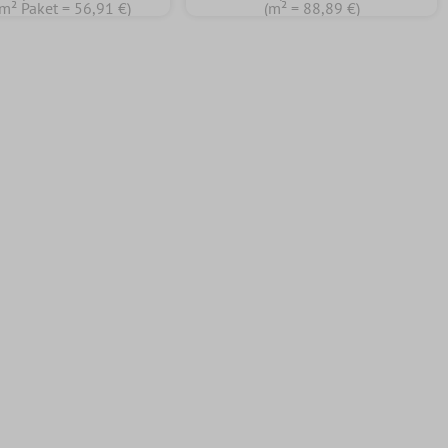
 m² Paket = 56,91 €)
(m² = 88,89 €)