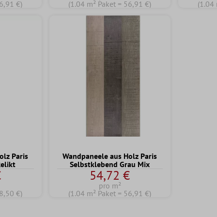
6,91 €)
(1.04 m² Paket = 56,91 €)
(1.04
lz Paris
Wandpaneele aus Holz Paris
elikt
Selbstklebend Grau Mix
€
54,72 €
pro m²
8,50 €)
(1.04 m² Paket = 56,91 €)