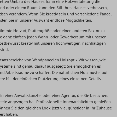
letten Umbau des Hauses, kann eine Holzvertäfelung die
and oder einem Raum kann den Stil Ihres Hauses verbessern,
isch verändern. Wenn Sie kreativ sein und verschiedene Paneel
nden Sie in unserer Auswahl endlose Möglichkeiten.
estimmte Holzart, Plattengröße oder einen anderen Faktor zu
 Sie ganz einfach jeden Wohn- oder Gewerberaum mit unseren
stbewusst kreativ mit unseren hochwertigen, nachhaltigen
sind.
 Einsatzbereiche von Wandpaneelen Holzoptik Wir wissen, wie
steme sind genau darauf ausgelegt: Sie ermöglichen es
nd Arbeitsräume zu schaffen. Die natürlichen Holzmuster auf
: Mit der einfachen Platzierung eines einzelnen Details
n einer Anwaltskanzlei oder einer Agentur, die Sie besuchen.
neele angezogen hat. Professionelle Innenarchitekten genießen
önnen Sie den gleichen Look jetzt viel günstiger in Ihr Zuhause
ert haben.