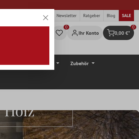
Newsletter
Ratgeber
Blog
SALE
0
Ihr Konto
0,00 €*
Warenkorb
düre
Bodenbeläge
Zubehör
 Holz