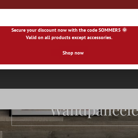
Secure your discount now with the code SOMMER5 🌞
Valid on all products except accessories.
|
NL
|
IE
|
ES
|
PL
|
PT
|
FI
|
GR
|
RO
|
NO
|
HU
|
BG
|
HR
|
LU
Shop now
Natursteinfliesen
Terrassenplatten
Fliesenbor
Wandpaneele