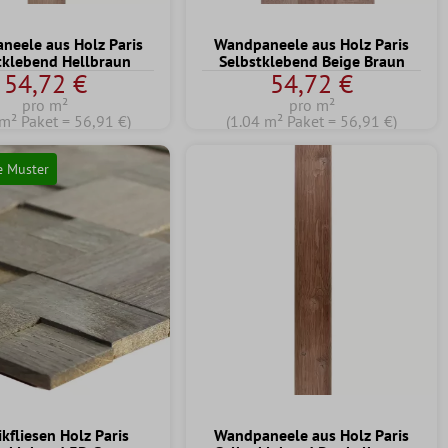
neele aus Holz Paris
Wandpaneele aus Holz Paris
tklebend Hellbraun
Selbstklebend Beige Braun
54,72 €
54,72 €
pro m²
pro m²
 m² Paket = 56,91 €)
(1.04 m² Paket = 56,91 €)
e Muster
kfliesen Holz Paris
Wandpaneele aus Holz Paris