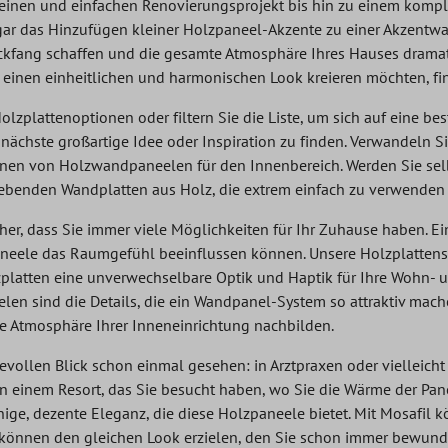
kleinen und einfachen Renovierungsprojekt bis hin zu einem komp
gar das Hinzufügen kleiner Holzpaneel-Akzente zu einer Akzentw
ickfang schaffen und die gesamte Atmosphäre Ihres Hauses dramat
 einen einheitlichen und harmonischen Look kreieren möchten, fi
olzplattenoptionen oder filtern Sie die Liste, um sich auf eine b
 nächste großartige Idee oder Inspiration zu finden. Verwandeln
nen von Holzwandpaneelen für den Innenbereich. Werden Sie selb
lebenden Wandplatten aus Holz, die extrem einfach zu verwenden 
icher, dass Sie immer viele Möglichkeiten für Ihr Zuhause haben.
eele das Raumgefühl beeinflussen können. Unsere Holzplattensy
platten eine unverwechselbare Optik und Haptik für Ihre Wohn- u
n sind die Details, die ein Wandpanel-System so attraktiv machen
e Atmosphäre Ihrer Inneneinrichtung nachbilden.
vollen Blick schon einmal gesehen: in Arztpraxen oder vielleicht i
 in einem Resort, das Sie besucht haben, wo Sie die Wärme der Pa
hige, dezente Eleganz, die diese Holzpaneele bietet. Mit Mosafil k
e können den gleichen Look erzielen, den Sie schon immer bewund