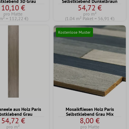
stklebend 3D Grau
Selbstklebend Dunkelbraun
10,10 €
54,72 €
pro Matte
pro m²
m² = 112,22 €)
(1.04 m² Paket = 56,91 €)
Kostenlose Muster
neele aus Holz Paris
Mosaikfliesen Holz Paris
bstklebend Grau
Selbstklebend Grau Mix
54,72 €
8,00 €
pro m²
pro Matte