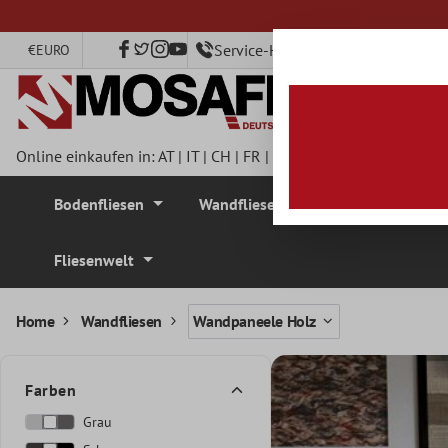
nhalt springen
Service-Hotline +49 40 79750890
€
EURO
Online einkaufen in:
AT
|
IT
|
CH
|
FR
|
DE
|
UK
|
CZ
|
SE
|
DK
|
BE
Bodenfliesen
Wandfliesen
Mosaikfliesen
Fliesenwelt
Home
Wandfliesen
Wandpaneele Holz
Farben
Grau