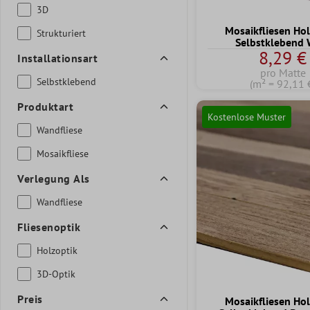
3D
Mosaikfliesen Hol
Strukturiert
Selbstklebend 
8,29 €
Installationsart
pro Matte
Selbstklebend
(m² = 92,11 
Produktart
Kostenlose Muster
Wandfliese
Mosaikfliese
Verlegung Als
Wandfliese
Fliesenoptik
Holzoptik
3D-Optik
Preis
Mosaikfliesen Hol