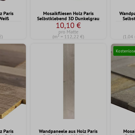
z Paris
Mosaikfliesen Holz Paris
Wandpa
Weiß
Selbstklebend 3D Dunkelgrau
Selbs
10,10 €
pro Matte
€)
(m² = 112,22 €)
(1.04
Kostenlos
z Paris
Wandpaneele aus Holz Paris
Mosai