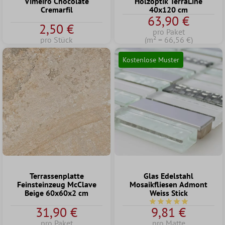
Vimeiro Chocolate
Holzoptik TerraLine
Cremarfil
40x120 cm
63,90 €
2,50 €
pro Paket
pro Stück
(m² = 66,56 €)
Kostenlose Muster
Terrassenplatte
Glas Edelstahl
Feinsteinzeug McClave
Mosaikfliesen Admont
Beige 60x60x2 cm
Weiss Stick
Durchschnittliche Bew
31,90 €
9,81 €
pro Paket
pro Matte