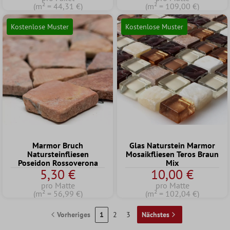
(m² = 44,31 €)
(m² = 109,00 €)
Kostenlose Muster
Kostenlose Muster
Marmor Bruch
Glas Naturstein Marmor
Natursteinfliesen
Mosaikfliesen Teros Braun
Poseidon Rossoverona
Mix
5,30 €
10,00 €
pro Matte
pro Matte
(m² = 56,99 €)
(m² = 102,04 €)
Vorheriges
1
2
3
Nächstes