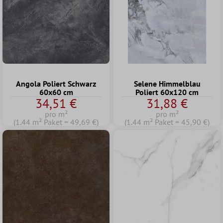
Angola Poliert Schwarz
Selene Himmelblau
60x60 cm
Poliert 60x120 cm
34,51 €
31,88 €
pro m²
pro m²
(1.44 m² Paket = 49,69 €)
(1.44 m² Paket = 45,90 €)