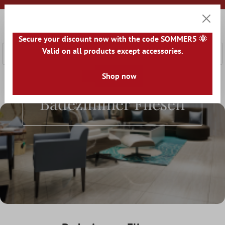
nhalt springen
0
Warenk
Secure your discount now with the code SOMMER5 🌞
Valid on all products except accessories.
Shop now
Home
Fliesenwelt
Fliesen nach Räumen
Badezimmer Fl
Badezimmer Fliesen