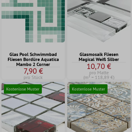
Glas Pool Schwimmbad
Glasmosaik Fliesen
Fliesen Bordüre Aquatica
Magical Weiß Silber
Mambo 2 Corner
10,70 €
7,90 €
pro Matte
pro Stück
(m² = 118,89 €)
Kostenlose Muster
Kostenlose Muster