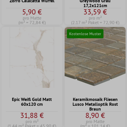
Zorro Calacatta Würfel
Greywood Grau
17,2x121cm
5,90 €
33,59 €
pro Matte
pro m²
(m² = 72,84 €)
(2.17 m² Paket = 72,90 €)
Kostenlose Muster
Epic Weiß Gold Matt
Keramikmosaik Fliesen
60x120 cm
Lusco Metalloptik Rost
Braun
31,88 €
8,90 €
pro m²
pro Matte
(1.44 m² Paket = 45,90 €)
(m² = 101,14 €)