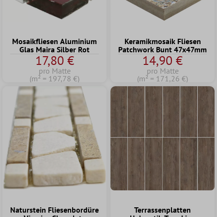
Mosaikfliesen Aluminium
Keramikmosaik Fliesen
Glas Maira Silber Rot
Patchwork Bunt 47x47mm
17,80 €
14,90 €
pro Matte
pro Matte
(m² = 197,78 €)
(m² = 171,26 €)
Naturstein Fliesenbordüre
Terrassenplatten