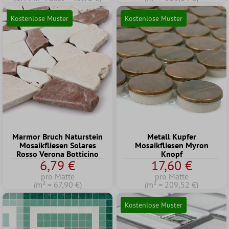
Kostenlose Muster
Kostenlose Muster
Marmor Bruch Naturstein
Metall Kupfer
Mosaikfliesen Solares
Mosaikfliesen Myron
Rosso Verona Botticino
Knopf
6,79 €
17,60 €
pro Matte
pro Matte
(m² = 67,90 €)
(m² = 209,52 €)
Kostenlose Muster