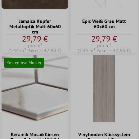
Jamaica Kupfer
Epic Weiß Grau Matt
Metalloptik Matt 60x60
60x60 cm
cm
29,79 €
29,79 €
pro m²
pro m²
(1.44 m² Paket = 42,90 €)
(1.44 m² Paket = 42,90 €)
Kostenlose Muster
Keramik Mosaikfliesen
Vinylboden Klicksystem