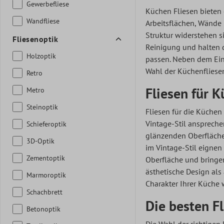
Gewerbefliese
Küchen Fliesen bieten 
Wandfliese
Arbeitsflächen, Wände 
Struktur widerstehen s
Fliesenoptik
Reinigung und halten d
Holzoptik
passen. Neben dem Ei
Wahl der Küchenfliesen
Retro
Fliesen für 
Metro
Steinoptik
Fliesen für die Küchen 
Vintage-Stil ansprechen
Schieferoptik
glänzenden Oberfläche
3D-Optik
im Vintage-Stil eignen
Zementoptik
Oberfläche und bringen
ästhetische Design als
Marmoroptik
Charakter Ihrer Küche
Schachbrett
Die besten Fl
Betonoptik