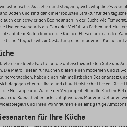
ein ästhetisches Aussehen und steigern gleichzeitig die Zweckmäßi
und Böden und sind dank ihrer robusten Struktur für den täglich
ie auch den schwierigen Bedingungen in der Küche wie Temperatur
ie Hygienestandards ein. Dank der Vielfalt an Farben und Mustern 
nsatz auf dem Boden können die
Küchen Fliesen
auch an den Wänd
 ist eine Möglichkeit zur Gestaltung einer modernen Küche und z
Küche
bieten eine breite Palette für die unterschiedlichsten Stile und 
. Die Metro Fliesen für Küchen bieten einen modernen und stilvoll
n hervorstechen, haben einen minimalistischen Designansatz un
 sich dagegen eher rustikale und charakteristische Fliesen. Diese
 die Nostalgie und Wärme der Vergangenheit in die Küchen. Bei de
 auch die Robustheit berücksichtigt werden. Moderne Optionen wi
 widerspiegeln und Ihren Wohnräumen eine einzigartige Atmosphär
iesenarten für Ihre Küche