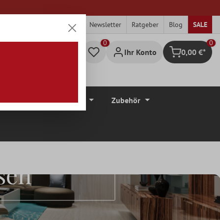
Newsletter
Ratgeber
Blog
SALE
0
Ihr Konto
0,00 €*
Warenkorb
düre
Bodenbeläge
Zubehör
sen