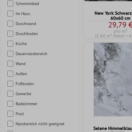
Schwimmbad
New York Schwarz 
Im Haus
60x60 cm
29,79 
Duschwand
pro m²
Duschboden
(1.44 m² Paket = 4
Küche
Dauernassbereich
Wand
Außen
Fußboden
Gewerbe
Badezimmer
Pool
Nassbereich nicht geeignet
Selene Himmelblau