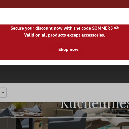
Secure your discount now with the code SOMMER5 🌞
Valid on all products except accessories.
|
NL
|
IE
|
ES
|
PL
|
PT
|
FI
|
GR
|
RO
|
NO
|
HU
|
BG
|
HR
|
LU
Shop now
Natursteinfliesen
Terrassenplatten
Fliesenbor
Küchenflie