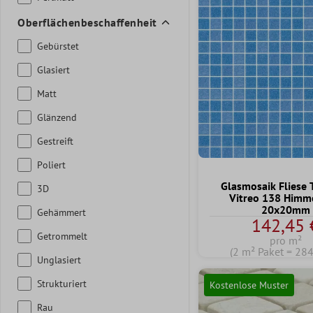
Oberflächenbeschaffenheit
Gebürstet
Glasiert
Matt
Glänzend
Gestreift
Poliert
Glasmosaik Fliese 
3D
Vitreo 138 Himm
20x20mm
Gehämmert
142,45 
Getrommelt
pro m²
(2 m² Paket = 284
Unglasiert
Strukturiert
Kostenlose Muster
Rau