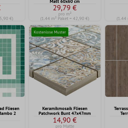
Matt 60x60 cm
€
29,79 €
pro m²
5,90 €)
(1.44 m² Paket = 42,90 €)
(1.44
Kostenlose Muster
d Fliesen
Keramikmosaik Fliesen
Terras
 Mambo 2
Patchwork Bunt 47x47mm
Ter
14,90 €
pro Matte