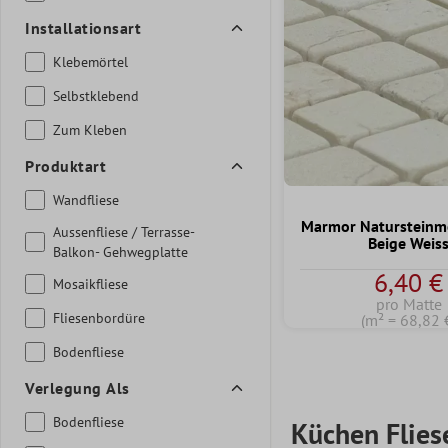
Installationsart
Klebemörtel
Selbstklebend
Zum Kleben
Produktart
Wandfliese
Marmor Natursteinmo
Aussenfliese / Terrasse-
Beige Weis
Balkon- Gehwegplatte
6,40 €
Mosaikfliese
pro Matte
Fliesenbordüre
(m² = 68,82 
Bodenfliese
Verlegung Als
Bodenfliese
Küchen Flies