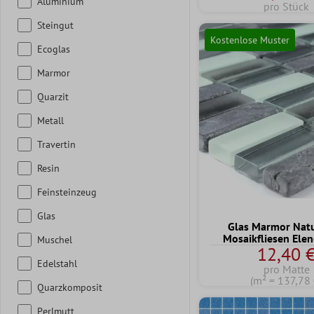
Aluminium
pro Stück
Steingut
Kostenlose Muster
Ecoglas
Marmor
Quarzit
Metall
Travertin
Resin
Feinsteinzeug
Glas
Glas Marmor Natu
Mosaikfliesen Ele
Muschel
12,40 
Edelstahl
pro Matte
(m² = 137,78 
Quarzkomposit
Perlmutt