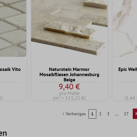
saik Vito
Naturstein Marmor
Epic Wei
s
Mosaikfliesen Johannesburg
Beige
9,40 €
pro Matte
€)
(m² = 113,25 €)
(1.44
...
Vorheriges
1
2
3
27
en