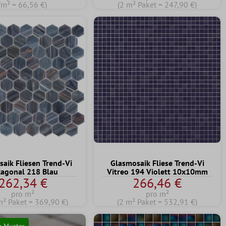
(m² = 66,56 €)
(2 m² Paket = 247,90 €)
aik Fliesen Trend-Vi
Glasmosaik Fliese Trend-Vi
agonal 218 Blau
Vitreo 194 Violett 10x10mm
262,34 €
266,46 €
pro m²
pro m²
m² Paket = 369,90 €)
(2 m² Paket = 532,91 €)
e Muster