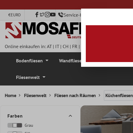
nhalt springen
Service-Hotline +49 40 79750890
€
EURO
Online einkaufen in:
AT
|
IT
|
CH
|
FR
|
DE
|
UK
|
CZ
|
SE
|
DK
|
BE
Bodenfliesen
Wandfliesen
Mosaikfliesen
Fliesenwelt
Home
Fliesenwelt
Fliesen nach Räumen
Küchenfliesen
Farben
Grau