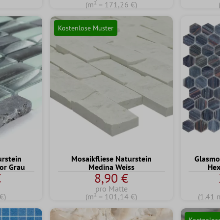
(m² = 171,26 €)
Kostenlose Muster
rstein
Mosaikfliese Naturstein
Glasmos
nor Grau
Medina Weiss
Hex
€
8,90 €
pro Matte
€)
(m² = 101,14 €)
(1.41 
Kostenlos