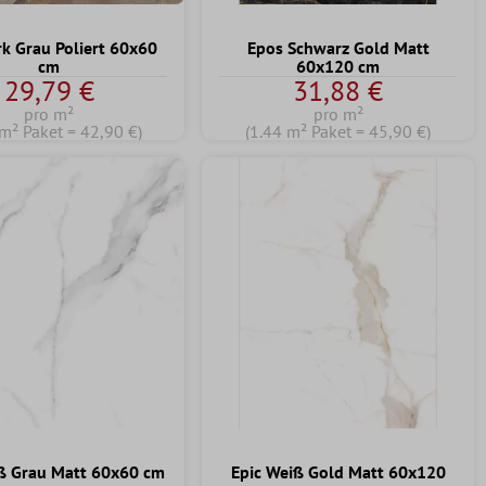
k Grau Poliert 60x60
Epos Schwarz Gold Matt
cm
60x120 cm
29,79 €
31,88 €
pro m²
pro m²
 m² Paket = 42,90 €)
(1.44 m² Paket = 45,90 €)
ß Grau Matt 60x60 cm
Epic Weiß Gold Matt 60x120