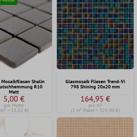
 Mosaikfliesen Shalin
Glasmosaik Fliesen Trend-Vi
Rutschhemmung R10
798 Shining 20x20 mm
Matt
5,00 €
164,95 €
pro Matte
pro m²
(m² = 51,02 €)
(2 m² Paket = 329,90 €)