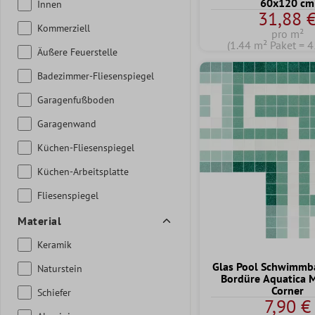
60x120 cm
Innen
31,88 
Kommerziell
pro m²
(1.44 m² Paket = 4
Äußere Feuerstelle
Badezimmer-Fliesenspiegel
Garagenfußboden
Garagenwand
Küchen-Fliesenspiegel
Küchen-Arbeitsplatte
Fliesenspiegel
Material
Keramik
Glas Pool Schwimmba
Naturstein
Bordüre Aquatica
Corner
Schiefer
7,90 €