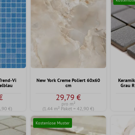
Trend-Vi
New York Creme Poliert 60x60
Keramik
elblau
cm
Grau 
€
29,79 €
pro m²
,90 €)
(1.44 m² Paket = 42,90 €)
Kostenlose Muster