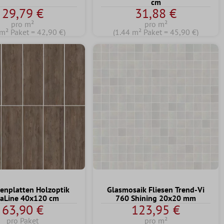
cm
29,79 €
31,88 €
pro m²
pro m²
 m² Paket = 42,90 €)
(1.44 m² Paket = 45,90 €)
senplatten Holzoptik
Glasmosaik Fliesen Trend-Vi
raLine 40x120 cm
760 Shining 20x20 mm
63,90 €
123,95 €
pro Paket
pro m²