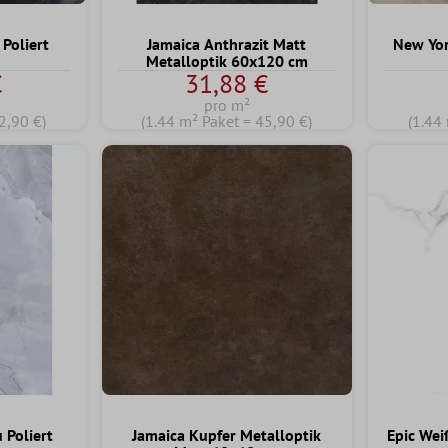
Poliert
Jamaica Anthrazit Matt
New Yor
Metalloptik 60x120 cm
€
31,88 €
pro m²
2,90 €)
(1.44 m² Paket = 45,90 €)
(1.44
 Poliert
Jamaica Kupfer Metalloptik
Epic Wei