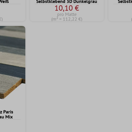
Weiß
Selbstklebend 3D Dunkelgrau
Selbst
10,10 €
pro Matte
€)
(m² = 112,22 €)
z Paris
au Mix