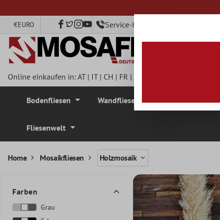
nhalt springen
Service-Hotline +49 40 79750890
€
EURO
Online einkaufen in:
AT
|
IT
|
CH
|
FR
|
DE
|
UK
|
CZ
|
SE
|
DK
|
BE
Bodenfliesen
Wandfliesen
Mosaikfliesen
Fliesenwelt
Home
Mosaikfliesen
Holzmosaik
Farben
Grau