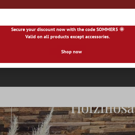
Secure your discount now with the code SOMMER5 🌞
Valid on all products except accessories.
|
NL
|
IE
|
ES
|
PL
|
PT
|
FI
|
GR
|
RO
|
NO
|
HU
|
BG
|
HR
|
LU
Shop now
Natursteinfliesen
Terrassenplatten
Fliesenbor
Holzmosa