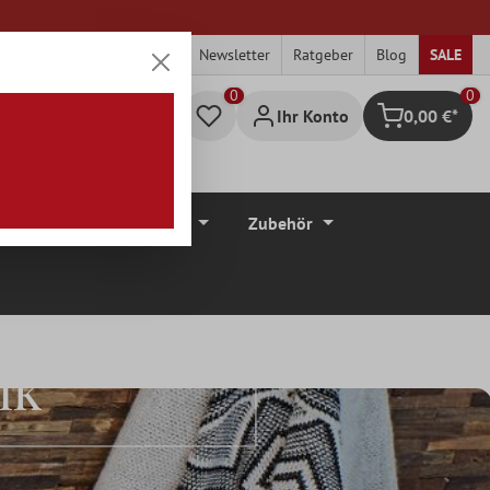
Newsletter
Ratgeber
Blog
SALE
0
Ihr Konto
0,00 €*
Warenkorb
düre
Bodenbeläge
Zubehör
ik