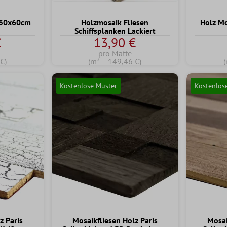
 30x60cm
Holzmosaik Fliesen
Holz Mo
Schiffsplanken Lackiert
€
13,90 €
pro Matte
€)
(m² = 149,46 €)
(
Kostenlose Muster
Kostenlos
z Paris
Mosaikfliesen Holz Paris
Mosai