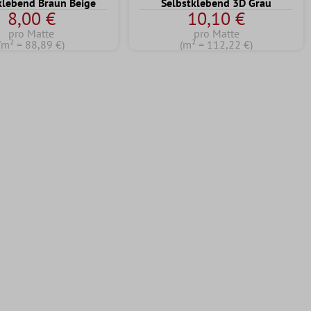
klebend Braun Beige
Selbstklebend 3D Grau
8,00 €
10,10 €
pro Matte
pro Matte
(m² = 88,89 €)
(m² = 112,22 €)