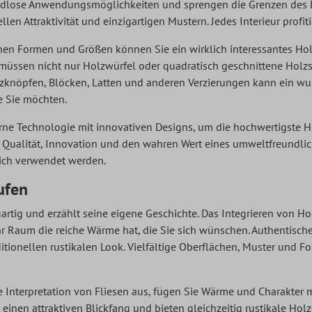
dlose Anwendungsmöglichkeiten und sprengen die Grenzen des De
llen Attraktivität und einzigartigen Mustern. Jedes Interieur prof
nen Formen und Größen können Sie ein wirklich interessantes Hol
e müssen nicht nur Holzwürfel oder quadratisch geschnittene Ho
olzknöpfen, Blöcken, Latten und anderen Verzierungen kann ein wu
ie Sie möchten.
ne Technologie mit innovativen Designs, um die hochwertigste H
Qualität, Innovation und den wahren Wert eines umweltfreundlic
ich verwendet werden.
ufen
gartig und erzählt seine eigene Geschichte. Das Integrieren von Hol
Ihr Raum die reiche Wärme hat, die Sie sich wünschen. Authentis
itionellen rustikalen Look. Vielfältige Oberflächen, Muster und 
e Interpretation von Fliesen aus, fügen Sie Wärme und Charakte
einen attraktiven Blickfang und bieten gleichzeitig rustikale Holz