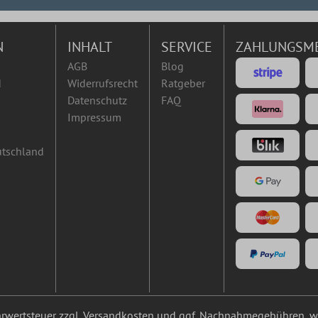
N
INHALT
SERVICE
ZAHLUNGSM
AGB
Blog
d
Widerrufsrecht
Ratgeber
Datenschutz
FAQ
Impressum
utschland
ehrwertsteuer zzgl.
Versandkosten
und ggf. Nachnahmegebühren, we