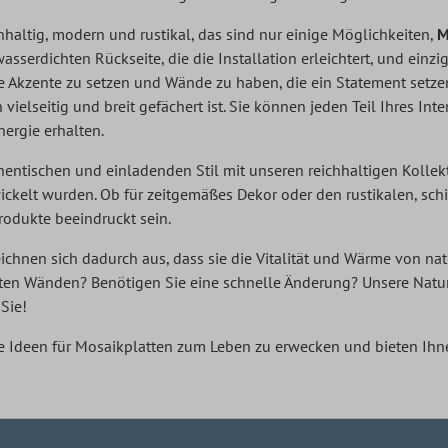
hhaltig, modern und rustikal, das sind nur einige Möglichkeiten,
M
sserdichten Rückseite, die die Installation erleichtert, und ein
ige Akzente zu setzen und Wände zu haben, die ein Statement setze
vielseitig und breit gefächert ist. Sie können jeden Teil Ihres In
nergie erhalten.
hentischen und einladenden Stil mit unseren reichhaltigen Kollek
ckelt wurden. Ob für zeitgemäßes Dekor oder den rustikalen, sc
Produkte beeindruckt sein.
ichnen sich dadurch aus, dass sie die Vitalität und Wärme von nat
en Wänden? Benötigen Sie eine schnelle Änderung? Unsere Naturh
Sie!
Ihre Ideen für Mosaikplatten zum Leben zu erwecken und bieten Ih