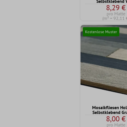
Selbstklebend 
8,29 €
pro Matte
(m² = 92,11 
Kostenlose Muster
Mosaikfliesen Hol
Selbstklebend Gr
8,00 €
pro Matte