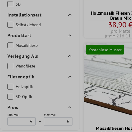
3D
Holzmosaik Fliesen
Installationsart
Braun Mix
38,90 
Selbstklebend
pro Matte
Produktart
(m² = 216,11 
Mosaikfliese
Kostenlose Muster
Verlegung Als
Wandfliese
Fliesenoptik
Holzoptik
3D-Optik
Preis
Minimal
Maximal
€
–
€
Mosaikfliesen Hol