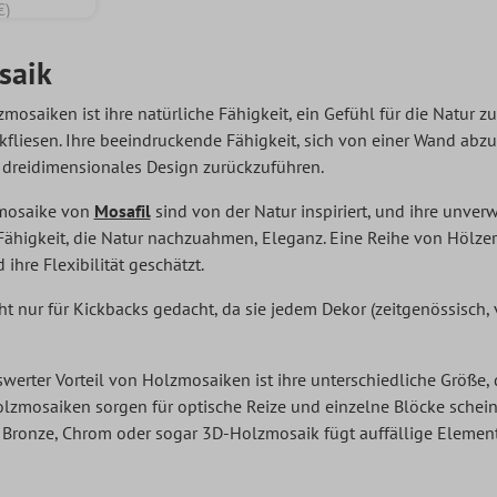
€)
saik
mosaiken ist ihre natürliche Fähigkeit, ein Gefühl für die Natur z
fliesen. Ihre beeindruckende Fähigkeit, sich von einer Wand abz
es dreidimensionales Design zurückzuführen.
zmosaike von
Mosafil
sind von der Natur inspiriert, und ihre unve
higkeit, die Natur nachzuahmen, Eleganz. Eine Reihe von Hölzer
ihre Flexibilität geschätzt.
 nur für Kickbacks gedacht, da sie jedem Dekor (zeitgenössisch, v
werter Vorteil von Holzmosaiken ist ihre unterschiedliche Größe,
Holzmosaiken sorgen für optische Reize und einzelne Blöcke schei
Bronze, Chrom oder sogar 3D-Holzmosaik fügt auffällige Element