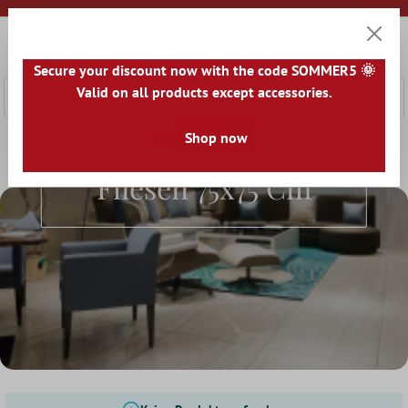
nhalt springen
0
Warenk
Secure your discount now with the code SOMMER5 🌞
Valid on all products except accessories.
Shop now
Home
Fliesenwelt
Fliesen nach Größe
Fliesen 75x75 c
Fliesen 75x75 Cm