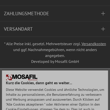
ZAHLUNGSMETHODE
VERSANDART
* Alle Preise inkl. gesetzl. Mehrwertsteuer zzgl.
Versandkosten
und ggf. Nachnahmegebühren, wenn nicht anders
angegeben.
Developed by Mosafil GmbH
Kurz die Cookies, dann geht es weiter...
Diese Website verwendet Cookies und ähnliche Technologien, um
Inhalte zu personalisieren, die Benutzererfahrung zu verbessern
und Werbung anzupassen und auszuwerten. Durch Klicken auf
"Alle Cookies akzeptieren " oder Aktivieren einer Option in den
Cookie-Einstellungen, stimmen Sie dem zu. Dies ist auch in