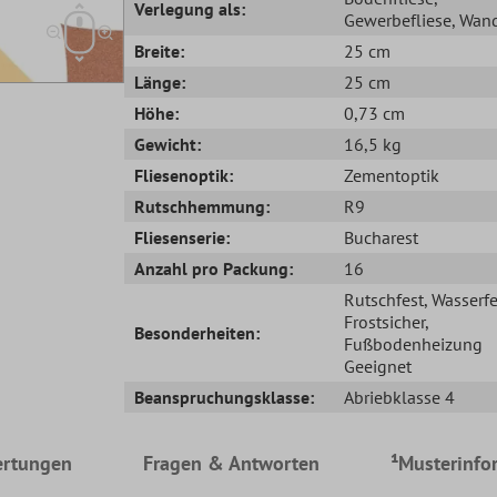
Verlegung als:
Gewerbefliese
, Wand
Breite:
25 cm
Länge:
25 cm
Höhe:
0,73 cm
Gewicht:
16,5 kg
Fliesenoptik:
Zementoptik
Rutschhemmung:
R9
Fliesenserie:
Bucharest
Anzahl pro Packung:
16
Rutschfest
, Wasserfe
Frostsicher
,
Besonderheiten:
Fußbodenheizung
Geeignet
Beanspruchungsklasse:
Abriebklasse 4
rtungen
Fragen & Antworten
¹Musterinfo