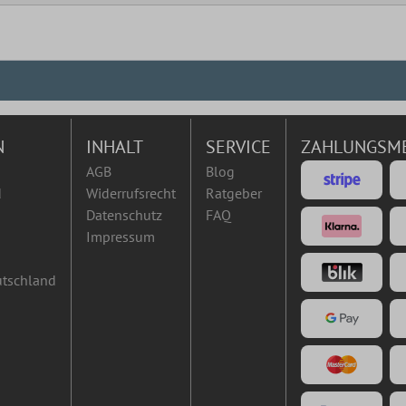
N
INHALT
SERVICE
ZAHLUNGSM
AGB
Blog
d
Widerrufsrecht
Ratgeber
Datenschutz
FAQ
Impressum
utschland