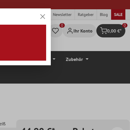
Newsletter
Ratgeber
Blog
SALE
0
Ihr Konto
0,00 €*
Warenkorb
düre
Bodenbeläge
Zubehör
eiß