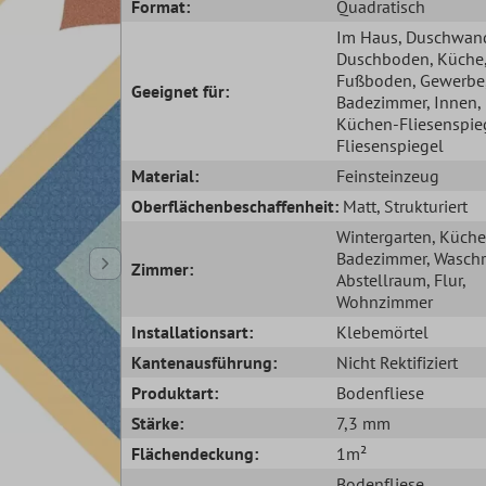
Format:
Quadratisch
Im Haus
, Duschwan
Duschboden
, Küche
Fußboden
, Gewerbe
Geeignet für:
Badezimmer
, Innen
,
Küchen-Fliesenspie
Fliesenspiegel
Material:
Feinsteinzeug
Oberflächenbeschaffenheit:
Matt
, Strukturiert
Wintergarten
, Küche
Badezimmer
, Wasch
Zimmer:
Abstellraum
, Flur
,
Wohnzimmer
Installationsart:
Klebemörtel
Kantenausführung:
Nicht Rektifiziert
Produktart:
Bodenfliese
Stärke:
7,3 mm
Flächendeckung:
1m²
Bodenfliese
,