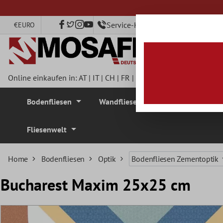
nhalt springen
Service-Hotline +49 40 79750890
€
EURO
Online einkaufen in:
AT
|
IT
|
CH
|
FR
|
DE
|
UK
|
CZ
|
SE
|
DK
|
BE
Bodenfliesen
Wandfliesen
Mosaikfliesen
Fliesenwelt
Home
Bodenfliesen
Optik
Bodenfliesen Zementoptik
Bucharest Maxim 25x25 cm