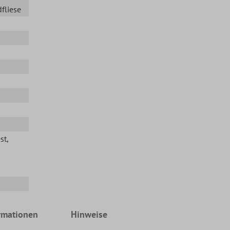
fliese
st
,
rmationen
Hinweise