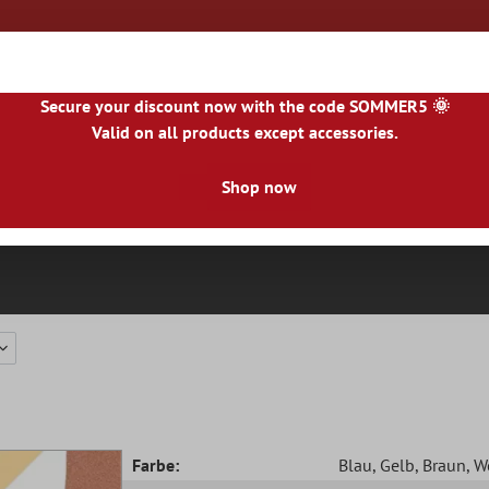
Secure your discount now with the code SOMMER5 🌞
Valid on all products except accessories.
|
NL
|
IE
|
ES
|
PL
|
PT
|
FI
|
GR
|
RO
|
NO
|
HU
|
BG
|
HR
|
LU
Shop now
Natursteinfliesen
Terrassenplatten
Fliesenbor
Farbe:
Blau
, Gelb
, Braun
, W