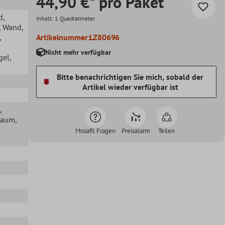
44,90 €* pro Paket
d
,
Inhalt:
1 Quadratmeter
, Wand
,
,
Artikelnummer:
LZ80696
Nicht mehr verfügbar
gel
,
Bitte benachrichtigen Sie mich, sobald der
Artikel wieder verfügbar ist
,
raum
,
Mosafil Fragen
Preisalarm
Teilen