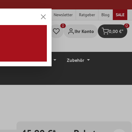
Newsletter
Ratgeber
Blog
SALE
0
Ihr Konto
0,00 €*
Warenkorb
düre
Bodenbeläge
Zubehör