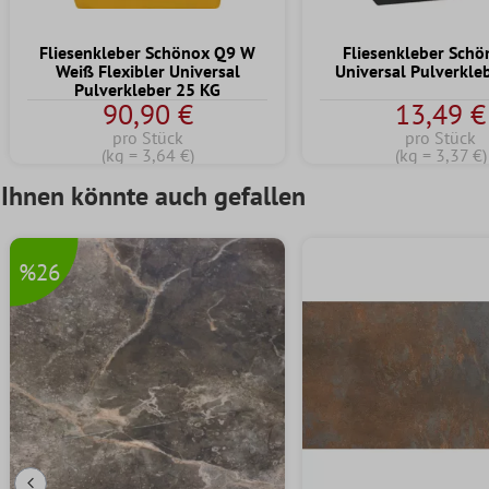
Fliesenkleber Schönox Q9 W
Fliesenkleber Sch
Weiß Flexibler Universal
Universal Pulverkle
Pulverkleber 25 KG
90,90 €
13,49 €
pro Stück
pro Stück
(kg = 3,64 €)
(kg = 3,37 €)
Ihnen könnte auch gefallen
%26