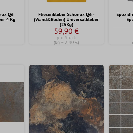
önox Q6
Fliesenkleber Schönox Q6 -
Epoxidh
ber 4 Kg
(Wand&Boden) Universalkleber
Ep
(25Kg)
59,90 €
pro Stück
(kg = 2,40 €)