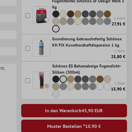
Fugenmörtel Schönox SF Design Weiß 5
Kg
1 Paket
27,91 €
Grundierung Gebrauchsfertig Schönox
KH FIX Kunstharzhaftdispersion 1 kg
1 Stück
25,80 €
Schönox ES Bahamabeige Fugendicht-
st
,
Silikon (300ml)
1 Stück
15,90 €
In den Warenkorb
45,90
EUR
Muster Bestellen ¹
10,90 €