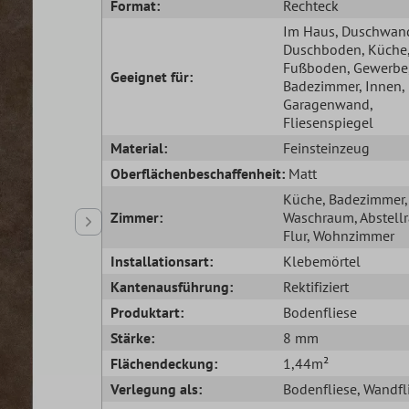
Format:
Rechteck
Im Haus
, Duschwan
Duschboden
, Küche
Fußboden
, Gewerbe
Geeignet für:
Badezimmer
, Innen
,
Garagenwand
,
Fliesenspiegel
Material:
Feinsteinzeug
Oberflächenbeschaffenheit:
Matt
Küche
, Badezimmer
,
Zimmer:
Waschraum
, Abstel
Flur
, Wohnzimmer
Installationsart:
Klebemörtel
Kantenausführung:
Rektifiziert
Produktart:
Bodenfliese
Stärke:
8 mm
Flächendeckung:
1,44m²
Verlegung als:
Bodenfliese
, Wandfl