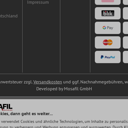
Impressum
utschland
ehrwertsteuer zzgl.
Versandkosten
und ggf. Nachnahmegebühren, we
Developed by Mosafil GmbH
kies, dann geht es weiter...
 verwendet Cookies und ähnliche Technologien, um Inhalte zu personalisi
rung zu verbessern und Werbung anzupassen und auszuwerten. Durch Klic