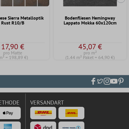
Näc
ese Sierra Metalloptik
Bodenfliesen Hemingway
Rust R10/B
Lappato Mokka 60x120cm
17,90 €
45,07 €
pro Matte
pro m²
m² = 198,89 €)
(1.44 m² Paket = 64,90 €)
ETHODE
VERSANDART