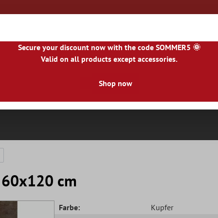
Secure your discount now with the code SOMMER5 🌞
Valid on all products except accessories.
|
NL
|
IE
|
ES
|
PL
|
PT
|
FI
|
GR
|
RO
|
NO
|
HU
|
BG
|
HR
|
LU
Shop now
Natursteinfliesen
Terrassenplatten
Fliesenbor
k 60x120 cm
Farbe:
Kupfer