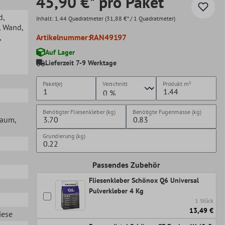
45,90 €* pro Paket
d
,
Inhalt:
1.44 Quadratmeter
(31,88 €* / 1 Quadratmeter)
, Wand
,
,
Artikelnummer:
RAN49197
Auf Lager
Lieferzeit 7-9 Werktage
Paket(e)
Verschnitt
Produkt
m²
Benötigter Fliesenkleber (kg)
Benötigte Fugenmasse (kg)
lraum
,
Grundierung (kg)
Passendes Zubehör
Fliesenkleber Schönox Q6 Universal
Pulverkleber 4 Kg
1 Stück
13,49 €
iese