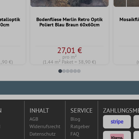
etalloptik
Bodenfliese Merlin Retro Optik
Mosaikfli
60cm
Poliert Blau Braun 60x60cm
en
27,01 €
pro m²
1,90 €)
(1.44 m² Paket = 38,90 €)
(
N
INHALT
SERVICE
ZAHLUNGSM
AGB
Blog
d
Widerrufsrecht
Ratgeber
Datenschutz
FAQ