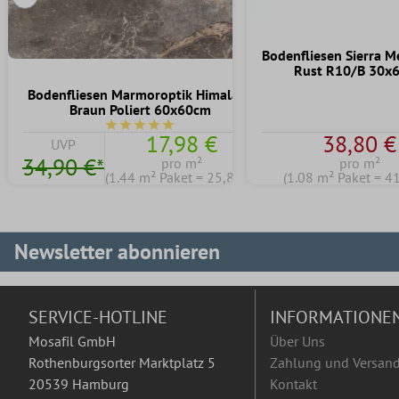
Vorherige Folie
Bodenfliesen Sierra M
Rust R10/B 30x
Bodenfliesen Marmoroptik Himalaya
Braun Poliert 60x60cm
Durchschnittliche Bewertung von 5 von 5 Stern
17,98 €
38,80 €
UVP
34,90 €*
pro m²
pro m²
(1.44 m² Paket = 25,89 €)
(1.08 m² Paket = 4
Newsletter abonnieren
SERVICE-HOTLINE
INFORMATIONE
Mosafil GmbH
Über Uns
Rothenburgsorter Marktplatz 5
Zahlung und Versan
20539 Hamburg
Kontakt