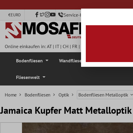
nhalt springen
Service-Hotline +49 40 79750890
€
EURO
Online einkaufen in:
AT
|
IT
|
CH
|
FR
|
DE
|
UK
|
CZ
|
SE
|
DK
|
BE
Bodenfliesen
Wandfliesen
Mosaikfliesen
Fliesenwelt
Home
Bodenfliesen
Optik
Bodenfliesen Metalloptik
Jamaica Kupfer Matt Metallopti