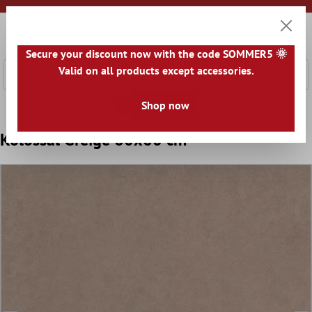
nhalt springen
0
Warenk
Secure your discount now with the code SOMMER5 🌞
Valid on all products except accessories.
Home
Bodenfliesen
Optik
Shop now
Bodenfliesen Betonoptik
Kolossal Greige 60x60 cm