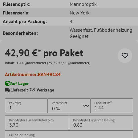
Fliesenoptik:
Marmoroptik
Fliesenserie:
New York
Anzahl pro Packung:
4
Wasserfest
, Fußbodenheizung
Besonderheiten:
Geeignet
42,90 €* pro Paket
Inhalt:
1.44 Quadratmeter
(29,79 €* / 1 Quadratmeter)
Artikelnummer:
RAN49184
Auf Lager
Lieferzeit 7-9 Werktage
Paket(e)
Verschnitt
Produkt
m²
Benötigter Fliesenkleber (kg)
Benötigte Fugenmasse (kg)
Grundierung (kg)