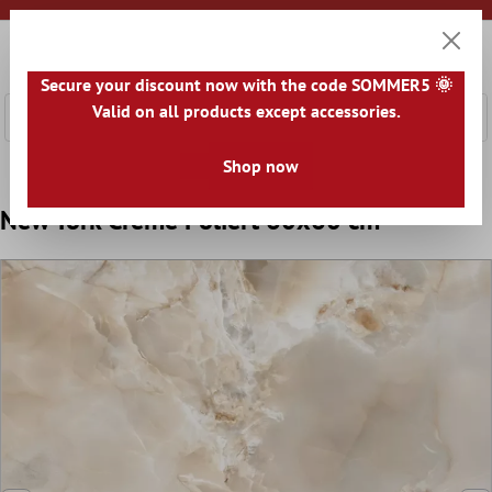
nhalt springen
0
Warenk
Secure your discount now with the code SOMMER5 🌞
Valid on all products except accessories.
Home
Bodenfliesen
Optik
Shop now
Bodenfliesen Marmoroptik
New York Creme Poliert 60x60 cm