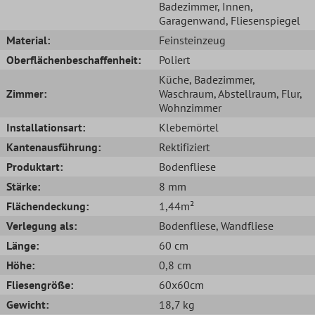
Badezimmer
, Innen
,
Garagenwand
, Fliesenspiegel
Material:
Feinsteinzeug
Oberflächenbeschaffenheit:
Poliert
Küche
, Badezimmer
,
Zimmer:
Waschraum
, Abstellraum
, Flur
,
Wohnzimmer
Installationsart:
Klebemörtel
Kantenausführung:
Rektifiziert
Produktart:
Bodenfliese
Stärke:
8 mm
Flächendeckung:
1,44m²
Verlegung als:
Bodenfliese
, Wandfliese
Länge:
60 cm
Höhe:
0,8 cm
Fliesengröße:
60x60cm
Gewicht:
18,7 kg